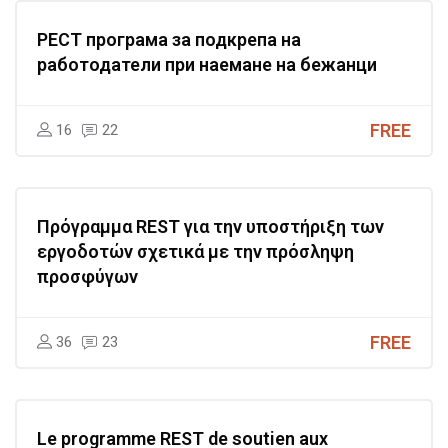
РЕСТ програма за подкрепа на
работодатели при наемане на бежанци
FREE
16
22
Πρόγραμμα REST για την υποστήριξη των
εργοδοτών σχετικά με την πρόσληψη
προσφύγων
FREE
36
23
Le programme REST de soutien aux